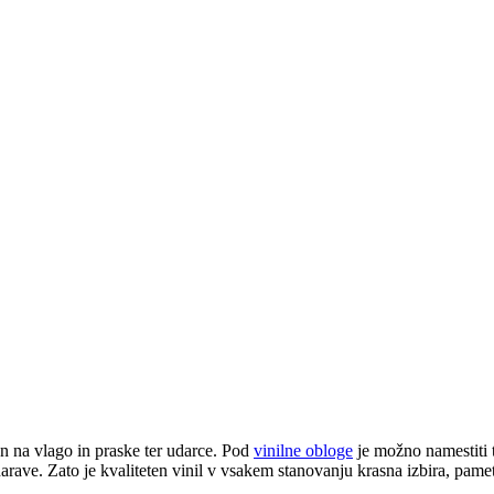
ren na vlago in praske ter udarce. Pod
vinilne obloge
je možno namestiti t
e narave. Zato je kvaliteten vinil v vsakem stanovanju krasna izbira, pame