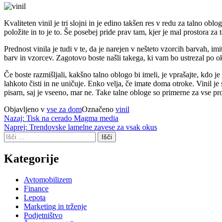
Kvaliteten vinil je tri slojni in je edino takšen res v redu za talno oblog
položite in to je to. Še posebej pride prav tam, kjer je mal prostora za
Prednost vinila je tudi v te, da je narejen v nešteto vzorcih barvah, i
barv in vzorcev. Zagotovo boste našli takega, ki vam bo ustrezal po ok
Če boste razmišljali, kakšno talno oblogo bi imeli, je vprašajte, kdo je
lahkoto čisti in ne uničuje. Enko velja, če imate doma otroke. Vinil je s
pisarn, saj je vseeno, mar ne. Take talne obloge so primerne za vse pros
Objavljeno v
vse za dom
Označeno
vinil
Navigacija
Nazaj:
Tisk na cerado Magma media
Naprej:
Trendovske lamelne zavese za vsak okus
prispevka
Išči:
Kategorije
Avtomobilizem
Finance
Lepota
Marketing in trženje
Podjetništvo