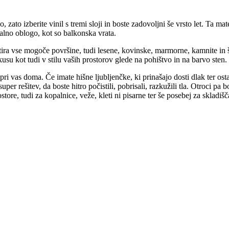
o, zato izberite vinil s tremi sloji in boste zadovoljni še vrsto let. Ta mat
 talno oblogo, kot so balkonska vrata.
mitira vse mogoče površine, tudi lesene, kovinske, marmorne, kamnite in 
usu kot tudi v stilu vaših prostorov glede na pohištvo in na barvo sten.
 pri vas doma. Če imate hišne ljubljenčke, ki prinašajo dosti dlak ter ost
uper rešitev, da boste hitro počistili, pobrisali, razkužili tla. Otroci pa
tore, tudi za kopalnice, veže, kleti ni pisarne ter še posebej za skladiš