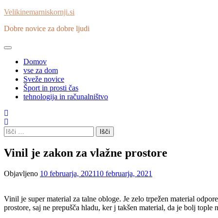
Skip
Velikinemarniskornji.si
to
Dobre novice za dobre ljudi
content
Domov
vse za dom
Sveže novice
Šport in prosti čas
tehnologija in računalništvo
Išči:
Vinil je zakon za vlažne prostore
Objavljeno
10 februarja, 2021
10 februarja, 2021
Vinil je super material za talne obloge. Je zelo trpežen material odpo
prostore, saj ne prepušča hladu, ker j takšen material, da je bolj topl