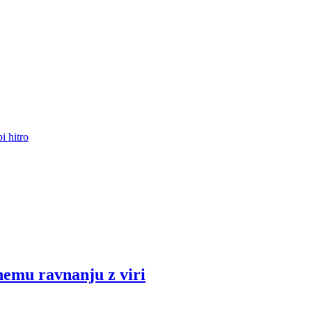
i hitro
nemu ravnanju z viri