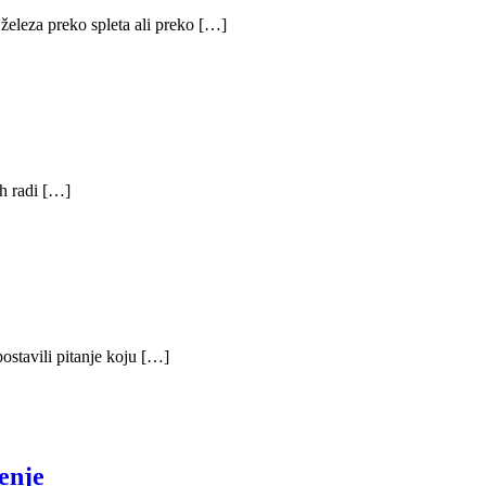
železa preko spleta ali preko […]
ih radi […]
postavili pitanje koju […]
enje