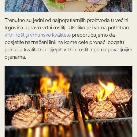
Trenutno su jedni od najpopularnijih proizvoda u većini
trgovina upravo vrtni roštilji. Ukoliko je i vama potreban
vrtni roštilji vrhunske kvalitete
preporučujemo da
posjetite naznačeni link na kome ćete pronaći bogatu
ponudu kvalitetnih i lijepih vrtnih roštilja po najpovoljnijim
cijenama.