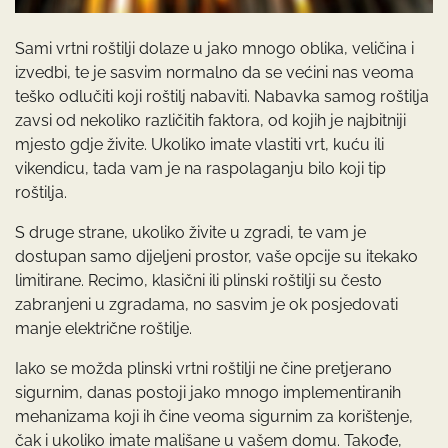
Sami vrtni roštilji dolaze u jako mnogo oblika, veličina i
izvedbi, te je sasvim normalno da se većini nas veoma
teško odlučiti koji roštilj nabaviti. Nabavka samog roštilja
zavsi od nekoliko različitih faktora, od kojih je najbitniji
mjesto gdje živite. Ukoliko imate vlastiti vrt, kuću ili
vikendicu, tada vam je na raspolaganju bilo koji tip
roštilja.
S druge strane, ukoliko živite u zgradi, te vam je
dostupan samo dijeljeni prostor, vaše opcije su itekako
limitirane. Recimo, klasični ili plinski roštilji su često
zabranjeni u zgradama, no sasvim je ok posjedovati
manje električne roštilje.
Iako se možda plinski vrtni roštilji ne čine pretjerano
sigurnim, danas postoji jako mnogo implementiranih
mehanizama koji ih čine veoma sigurnim za korištenje,
čak i ukoliko imate mališane u vašem domu. Takođe,