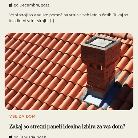
20 Decembra, 2021
Vrtni stroji so v veliko pomoč na vrtu v vseh letnih časih. Tukaj so
kvalitetni vrtni-stroji.si […]
VSE ZA DOM
Zakaj so strešni paneli idealna izbira za vaš dom?
29 Januarja, 2025