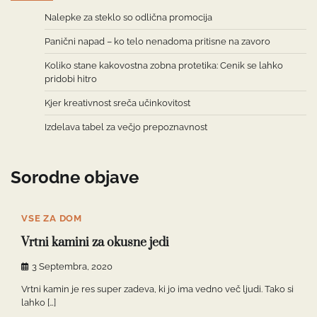
Nalepke za steklo so odlična promocija
Panični napad – ko telo nenadoma pritisne na zavoro
Koliko stane kakovostna zobna protetika: Cenik se lahko
pridobi hitro
Kjer kreativnost sreča učinkovitost
Izdelava tabel za večjo prepoznavnost
Sorodne objave
VSE ZA DOM
Vrtni kamini za okusne jedi
3 Septembra, 2020
Vrtni kamin je res super zadeva, ki jo ima vedno več ljudi. Tako si
lahko […]