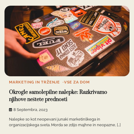
MARKETING IN TRŽENJE
VSE ZA DOM
Okrogle samolepilne nalepke: Razkrivamo
njihove neštete prednosti
8 Septembra, 2023
Nalepke so kot neopevani junaki marketinškega in
organizacijskega sveta. Morda se zdijo majhne in neopazne, […]