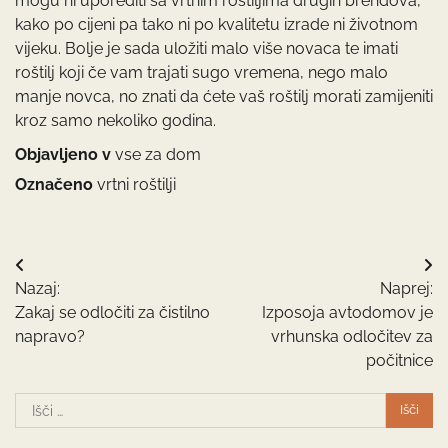
mogu ni uporediti sa vrtnim roštiljima drugih brendova,
kako po cijeni pa tako ni po kvalitetu izrade ni životnom
vijeku. Bolje je sada uložiti malo više novaca te imati
roštilj koji če vam trajati sugo vremena, nego malo
manje novca, no znati da ćete vaš roštilj morati zamijeniti
kroz samo nekoliko godina.
Objavljeno v
vse za dom
Označeno
vrtni roštilji
Navigacija
Nazaj:
Naprej:
prispevka
Zakaj se odločiti za čistilno
Izposoja avtodomov je
napravo?
vrhunska odločitev za
počitnice
Išči: