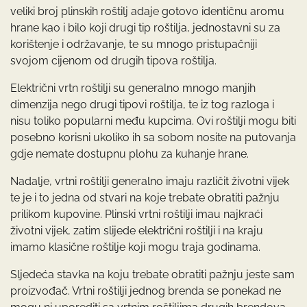
veliki broj plinskih roštilj adaje gotovo identičnu aromu
hrane kao i bilo koji drugi tip roštilja, jednostavni su za
korištenje i održavanje, te su mnogo pristupačniji
svojom cijenom od drugih tipova roštilja.
Električni vrtn roštilji su generalno mnogo manjih
dimenzija nego drugi tipovi roštilja, te iz tog razloga i
nisu toliko popularni među kupcima. Ovi roštilji mogu biti
posebno korisni ukoliko ih sa sobom nosite na putovanja
gdje nemate dostupnu plohu za kuhanje hrane.
Nadalje, vrtni roštilji generalno imaju različit životni vijek
te je i to jedna od stvari na koje trebate obratiti pažnju
prilikom kupovine. Plinski vrtni roštilji imau najkraći
životni vijek, zatim slijede električni roštilji i na kraju
imamo klasične roštilje koji mogu traja godinama.
Sljedeća stavka na koju trebate obratiti pažnju jeste sam
proizvođač. Vrtni roštilji jednog brenda se ponekad ne