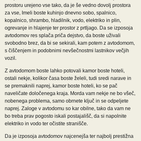
prostoru urejeno vse tako, da je še vedno dovolj prostora
za vse, Imeli boste kuhinjo dnevno sobo, spalnico,
kopalnico, shrambo, hladilnik, vodo, elektriko in plin,
ogrevanje in hlajenje ter prostor z prtljago. Da se izposoja
avtodomov res splača priča dejstvo, da boste uživali
svobodno brez, da bi se sekirali, kam potem z avtodomom,
s čiščenjem in podobnimi nevšečnostmi lastnikov večjih
vozil.
Z avtodomom boste lahko potovali kamor boste hoteli,
ostali nekje, kolikor časa boste želeli, tudi sredi narave in
se premaknili naprej, kamor boste hoteli, ko se pač
naveličate določenega kraja. Morda vam nekje ne bo všeč,
nobenega problema, samo obrnete ključ in se odpeljete
naprej. Zaloge v avtodomu so kar obilne, tako da vam ne
bo treba prav pogosto iskali postajališč, da si napolnite
elektriko in vodo ter očistite stranišče.
Da je izposoja avtodomov najcenejša ter najbolj prestižna