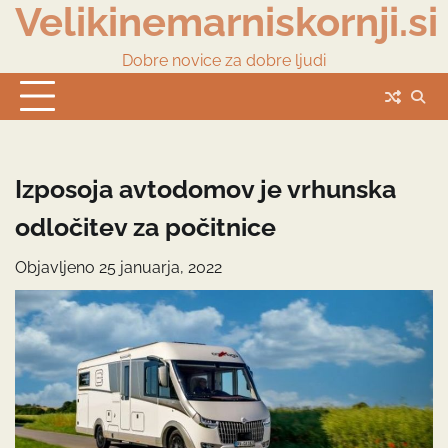
Velikinemarniskornji.si
Skip
to
content
Dobre novice za dobre ljudi
Izposoja avtodomov je vrhunska
odločitev za počitnice
Objavljeno
25 januarja, 2022