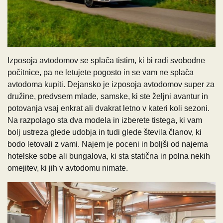
Izposoja avtodomov se splača tistim, ki bi radi svobodne
počitnice, pa ne letujete pogosto in se vam ne splača
avtodoma kupiti. Dejansko je izposoja avtodomov super za
družine, predvsem mlade, samske, ki ste željni avantur in
potovanja vsaj enkrat ali dvakrat letno v kateri koli sezoni.
Na razpolago sta dva modela in izberete tistega, ki vam
bolj ustreza glede udobja in tudi glede števila članov, ki
bodo letovali z vami. Najem je poceni in boljši od najema
hotelske sobe ali bungalova, ki sta statična in polna nekih
omejitev, ki jih v avtodomu nimate.