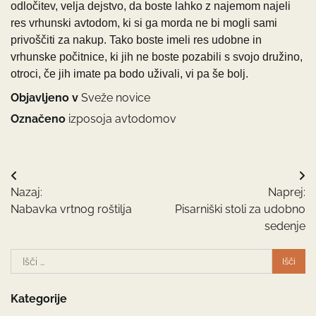
odločitev, velja dejstvo, da boste lahko z najemom najeli
res vrhunski avtodom, ki si ga morda ne bi mogli sami
privoščiti za nakup. Tako boste imeli res udobne in
vrhunske počitnice, ki jih ne boste pozabili s svojo družino,
otroci, če jih imate pa bodo uživali, vi pa še bolj.
Objavljeno v
Sveže novice
Označeno
izposoja avtodomov
Navigacija
Nazaj:
Naprej:
prispevka
Nabavka vrtnog roštilja
Pisarniški stoli za udobno
sedenje
Išči:
Kategorije