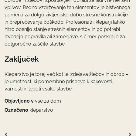
obrobe in žlebovi izpostavljeni obrabi zaradi vremenskih
vplivov. Redno vzdrževanje teh elementov je bistvenega
pomena za dolgo življenjsko dobo strešne konstrukcije
in preprečevanje poškodb. Profesionalni kleparji lahko
hitro ocenijo stanje strešnih elementov in po potrebi
izvedejo popravila ali zamenjave, s čimer poskrbijo za
dolgoročno zaščito stavbe.
Zaključek
Kleparstvo je torej več kot le izdelava žlebov in obrob –
je umetnost, ki pomembno prispeva k kakovosti,
varnosti in lepoti vsake stavbe.
Objavljeno v
vse za dom
Označeno
kleparstvo
Navigacija