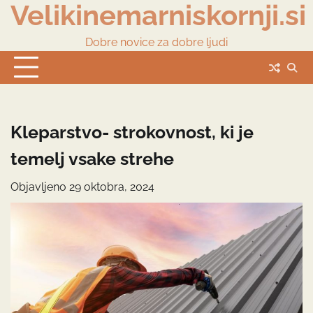
Velikinemarniskornji.si
Skip
to
content
Dobre novice za dobre ljudi
Kleparstvo- strokovnost, ki je
temelj vsake strehe
Objavljeno
29 oktobra, 2024