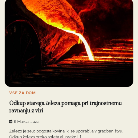
VSE ZA DOM
Odkup starega železa pomaga pri trajnostnemu
ravnanju z viri
6 Marca, 2022
Železo je zelo pogosta kovina, ki se uporablja v gradbeništvu.
Odkup železa preko spleta ali preko […]