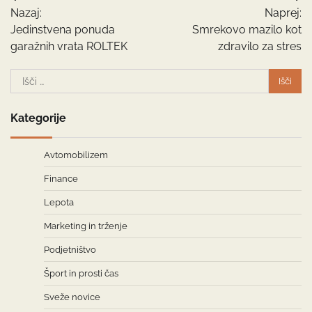
Nazaj:
Naprej:
prispevka
Jedinstvena ponuda
Smrekovo mazilo kot
garažnih vrata ROLTEK
zdravilo za stres
Išči:
Kategorije
Avtomobilizem
Finance
Lepota
Marketing in trženje
Podjetništvo
Šport in prosti čas
Sveže novice