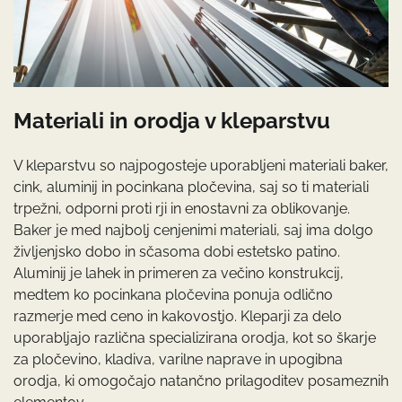
Materiali in orodja v kleparstvu
V kleparstvu so najpogosteje uporabljeni materiali baker,
cink, aluminij in pocinkana pločevina, saj so ti materiali
trpežni, odporni proti rji in enostavni za oblikovanje.
Baker je med najbolj cenjenimi materiali, saj ima dolgo
življenjsko dobo in sčasoma dobi estetsko patino.
Aluminij je lahek in primeren za večino konstrukcij,
medtem ko pocinkana pločevina ponuja odlično
razmerje med ceno in kakovostjo. Kleparji za delo
uporabljajo različna specializirana orodja, kot so škarje
za pločevino, kladiva, varilne naprave in upogibna
orodja, ki omogočajo natančno prilagoditev posameznih