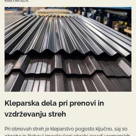
elementov.
Kleparska dela pri prenovi in
vzdrževanju streh
Pri obnovah streh je kleparstvo pogosto ključno, saj so