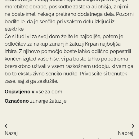
morebitne obrabe, poškodbe zastora ali ohišja, z njimi
ne boste imeli nekega pretirano dodatnega dela. Pozorni
bodite le, da je senčilo pri vsakem delu izključi iz
elektrike.
Če si tudi vi za svoj dom želite le najboljše, potem je
odločitev za nakup zunanjih žaluzij Krpan najboljša
izbira. Z njihovo pomočjo boste lahko odlično popestrili
končen izgled vaše hiše, vi pa boste lahko popolnoma
brezskrbno uživali v vsem razkošnem udobju, ki vam ga
bo to ekskluzivno senčilo nudilo. Privoščite si trenutek
zase, saj si ga zaslužite.
Objavljeno v
vse za dom
Označeno
zunanje žaluzije
Navigacija
Nazaj:
Naprej:
prispevka