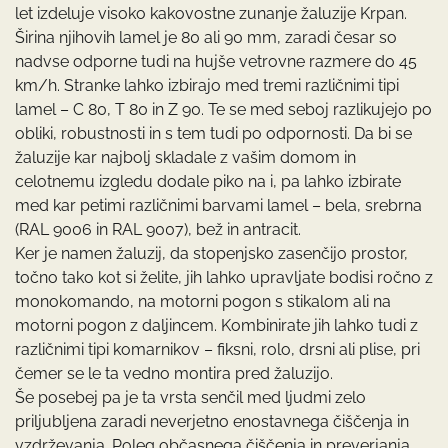
let izdeluje visoko kakovostne zunanje žaluzije Krpan.
Širina njihovih lamel je 80 ali 90 mm, zaradi česar so
nadvse odporne tudi na hujše vetrovne razmere do 45
km/h. Stranke lahko izbirajo med tremi različnimi tipi
lamel – C 80, T 80 in Z 90. Te se med seboj razlikujejo po
obliki, robustnosti in s tem tudi po odpornosti. Da bi se
žaluzije kar najbolj skladale z vašim domom in
celotnemu izgledu dodale piko na i, pa lahko izbirate
med kar petimi različnimi barvami lamel – bela, srebrna
(RAL 9006 in RAL 9007), bež in antracit.
Ker je namen žaluzij, da stopenjsko zasenčijo prostor,
točno tako kot si želite, jih lahko upravljate bodisi ročno z
monokomando, na motorni pogon s stikalom ali na
motorni pogon z daljincem. Kombinirate jih lahko tudi z
različnimi tipi komarnikov – fiksni, rolo, drsni ali plise, pri
čemer se le ta vedno montira pred žaluzijo.
Še posebej pa je ta vrsta senčil med ljudmi zelo
priljubljena zaradi neverjetno enostavnega čiščenja in
vzdrževanja. Poleg občasnega čiščenja in preverjanja