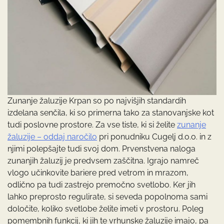
Zunanje žaluzije Krpan so po najvišjih standardih
izdelana senčila, ki so primerna tako za stanovanjske kot
tudi poslovne prostore. Za vse tiste, ki si želite
zunanje
žaluzije – oddaj naročilo
pri ponudniku Cugelj d.o.o. in z
njimi polepšajte tudi svoj dom. Prvenstvena naloga
zunanjih žaluzij je predvsem zaščitna. Igrajo namreč
vlogo učinkovite bariere pred vetrom in mrazom,
odlično pa tudi zastrejo premočno svetlobo. Ker jih
lahko preprosto regulirate, si seveda popolnoma sami
določite, koliko svetlobe želite imeti v prostoru. Poleg
pomembnih funkcij, ki jih te vrhunske žaluzije imajo, pa