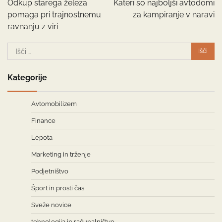
Odkup starega železa
Kateri so najboljši avtodomi
pomaga pri trajnostnemu
za kampiranje v naravi
ravnanju z viri
Išči:
Kategorije
Avtomobilizem
Finance
Lepota
Marketing in trženje
Podjetništvo
Šport in prosti čas
Sveže novice
tehnologija in računalništvo