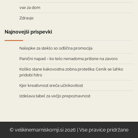
vse za dom
Zdravje
Najnovejši prispevki
Nalepke za steklo so odlična promocija
Panični napad – ko telo nenadoma pritisne na zavoro
Koliko stane kakovostna zobna protetika: Cenik se lahko
pridobi hitro
Kjer kreativnost sreča učinkovitost
Izdelava tabel za večjo prepoznavnost
© velikinemarniskornji.si 2026 | Vse pravice pridržane