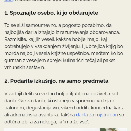
1. Spoznajte osebo, ki jo obdarujete
To se sliši samoumevno, a pogosto pozabimo, da
najboljša darila izhajajo iz razumevanja obdarovanca.
Razmislite, kaj jih veseli, kakšne hobije imajo, kaj
potrebujejo v vsakdanjem življenju. Ljubiteljica knjig bo
morda najbolj vesela knjižne uspešnice, medtem ko bo
gurman z veseljem sprejel kulinarični tečaj ali paket
vrhunskih sestavin.
2. Podarite izkušnjo, ne samo predmeta
V zadnjih letih so vedno bolj priljubljena doživetja kot
darila. Gre za darila, ki ostanejo v spominu: vožnja z
balonom, degustacija vin, vikend oddih, koncertna karta
ali adrenalinska avantura. Takšna
darila za rojstni dan
so
odlična izbira za nekoga, ki “ima že vse”.