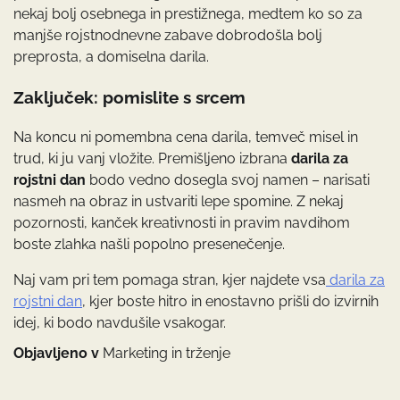
nekaj bolj osebnega in prestižnega, medtem ko so za
manjše rojstnodnevne zabave dobrodošla bolj
preprosta, a domiselna darila.
Zaključek: pomislite s srcem
Na koncu ni pomembna cena darila, temveč misel in
trud, ki ju vanj vložite. Premišljeno izbrana
darila za
rojstni dan
bodo vedno dosegla svoj namen – narisati
nasmeh na obraz in ustvariti lepe spomine. Z nekaj
pozornosti, kanček kreativnosti in pravim navdihom
boste zlahka našli popolno presenečenje.
Naj vam pri tem pomaga stran, kjer najdete vsa
darila za
rojstni dan
, kjer boste hitro in enostavno prišli do izvirnih
idej, ki bodo navdušile vsakogar.
Objavljeno v
Marketing in trženje