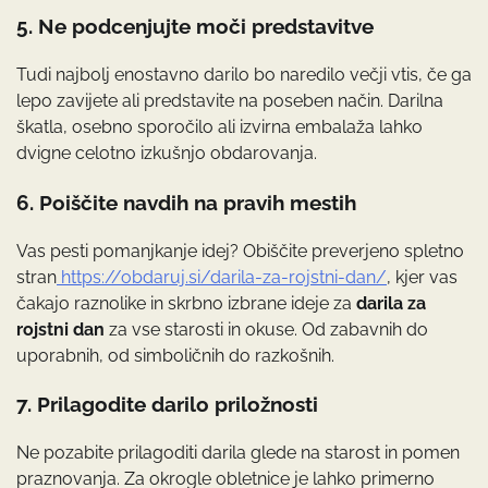
5. Ne podcenjujte moči predstavitve
Tudi najbolj enostavno darilo bo naredilo večji vtis, če ga
lepo zavijete ali predstavite na poseben način. Darilna
škatla, osebno sporočilo ali izvirna embalaža lahko
dvigne celotno izkušnjo obdarovanja.
6. Poiščite navdih na pravih mestih
Vas pesti pomanjkanje idej? Obiščite preverjeno spletno
stran
https://obdaruj.si/darila-za-rojstni-dan/
, kjer vas
čakajo raznolike in skrbno izbrane ideje za
darila za
rojstni dan
za vse starosti in okuse. Od zabavnih do
uporabnih, od simboličnih do razkošnih.
7. Prilagodite darilo priložnosti
Ne pozabite prilagoditi darila glede na starost in pomen
praznovanja. Za okrogle obletnice je lahko primerno