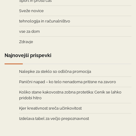
Šport in prosti čas
Sveže novice
tehnologija in računalništvo
vse za dom
Zdravje
Najnovejši prispevki
Nalepke za steklo so odlična promocija
Panični napad – ko telo nenadoma pritisne na zavoro
Koliko stane kakovostna zobna protetika: Cenik se lahko
pridobi hitro
Kjer kreativnost sreča učinkovitost
Izdelava tabel za večjo prepoznavnost