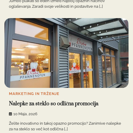
Jumbo plakati so eden izmed najbolj opaznih načinov
oglaševanja. Zaradi svoje velikosti in postavitve na […]
MARKETING IN TRŽENJE
Nalepke za steklo so odlična promocija
10 Maja, 2026
Želite inovativno in takoj opazno promocijo? Zanimive nalepke
za na steklo so več kot odlična […]