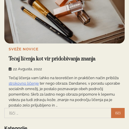
SVEŽE NOVICE
Tečaj ličenja kot vir pridobivanja znanja
22 Avgusta, 2022
Tečaj ličenja vam lahko na teoretičen in praktičen način približa
strokovno ličenje
ter nego obraza. Dandanes, v porastu uporabe
socialnih omrežij, je postalo poznavanje obeh področij
pomembno. Skrb za lastno nego obraza pripomore k lepemu
videzu pa tudi zdravju kože, znanje na področju ličenja pa je
postalo zelo priljubljeno in …
Išči:
Kategorije